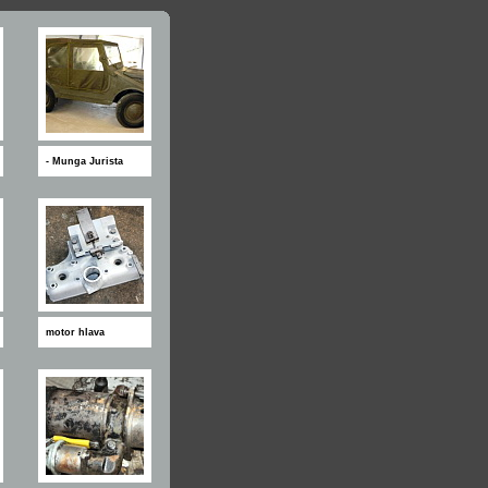
- Munga Jurista
motor hlava