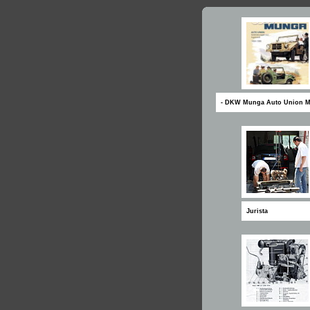
- DKW Munga Auto Union 
Jurista