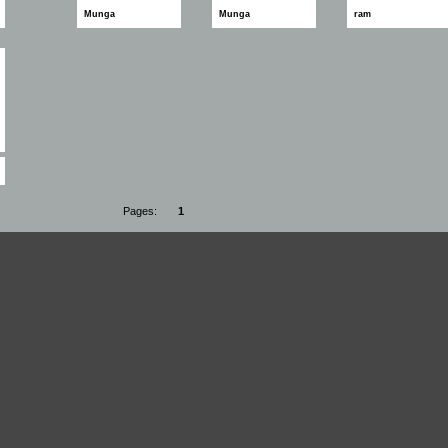
Munga
Munga
ram
Pages:
1